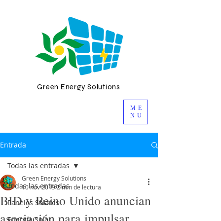
Green Energy Solutions
ME
NU
Entrada
Todas las entradas
Green Energy Solutions
Todas las entradas
10 nov 2019
2 min de lectura
BID y Reino Unido anuncian
Paneles Solares
asociación para impulsar
Energía Solar