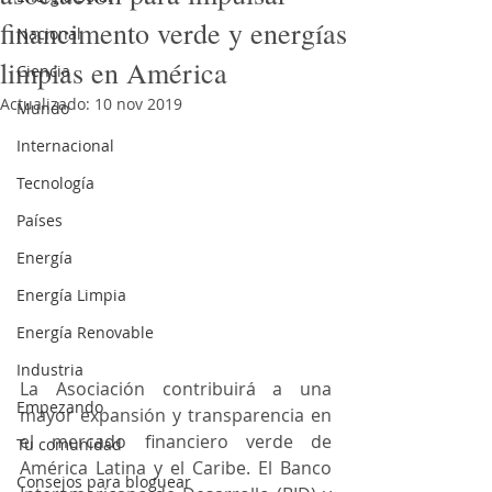
financimento verde y energías
Nacional
limpias en América
Ciencia
Actualizado:
10 nov 2019
Mundo
Internacional
Tecnología
Países
Energía
Energía Limpia
Energía Renovable
Industria
La Asociación contribuirá a una 
Empezando
mayor expansión y transparencia en 
el mercado financiero verde de 
Tu comunidad
América Latina y el Caribe. El Banco 
Consejos para bloguear