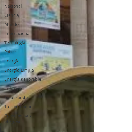
Nacional
Ciencia
Mundo
Internacional
Tecnología
Países
Energía
Energía Limpia
Energía Renovable
Industria
Empezando
Tu comunidad
Consejos para
bloguear