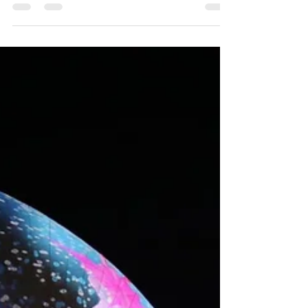
la empresa malagueña Evovelo, está a punto de
materializarse. En junio se entregarán las...