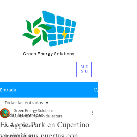
Green Energy Solutions
ME
NU
Entrada
Todas las entradas
Green Energy Solutions
Todas las entradas
30 nov 2017
2 min de lectura
El Apple Park en Cupertino
Paneles Solares
ya abrió sus puertas con
Energía Solar