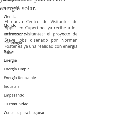
energía solar.
Nacional
Ciencia
El nuevo Centro de Visitantes de 
Mundo
Apple, en Cupertino, ya recibe a los 
primeros visitantes; el proyecto de 
Internacional
Steve Jobs diseñado por Norman 
Tecnología
Foster es ya una realidad con energía 
Países
solar.
Energía
Energía Limpia
Energía Renovable
Industria
Empezando
Tu comunidad
Consejos para bloguear