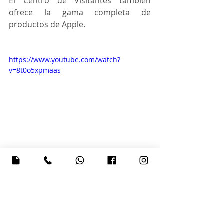
El Centro de Visitantes también 
ofrece la gama completa de 
productos de Apple.
https://www.youtube.com/watch?
v=8t0o5xpmaas
Fuente: 
https://www.elnuevodia.com/tecnolo
gia/tecnologia/nota/appleparkelotros
uenodestevejobsyaabriosuspuertas-
2375891/
#Apple
#Jobs
#Cupertino